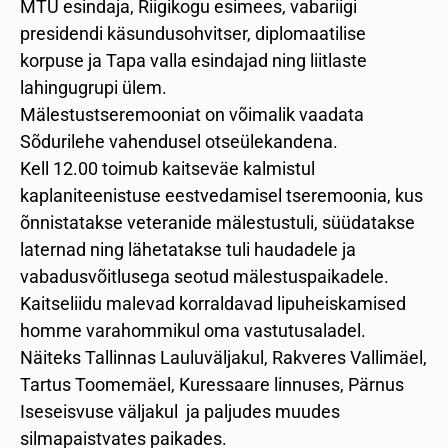
MTÜ esindaja, Riigikogu esimees, vabariigi
presidendi käsundusohvitser, diplomaatilise
korpuse ja Tapa valla esindajad ning liitlaste
lahingugrupi ülem.
Mälestustseremooniat on võimalik vaadata
Sõdurilehe vahendusel otseülekandena.
Kell 12.00 toimub kaitseväe kalmistul
kaplaniteenistuse eestvedamisel tseremoonia, kus
õnnistatakse veteranide mälestustuli, süüdatakse
laternad ning lähetatakse tuli haudadele ja
vabadusvõitlusega seotud mälestuspaikadele.
Kaitseliidu malevad korraldavad lipuheiskamised
homme varahommikul oma vastutusaladel.
Näiteks Tallinnas Lauluväljakul, Rakveres Vallimäel,
Tartus Toomemäel, Kuressaare linnuses, Pärnus
Iseseisvuse väljakul ja paljudes muudes
silmapaistvates paikades.