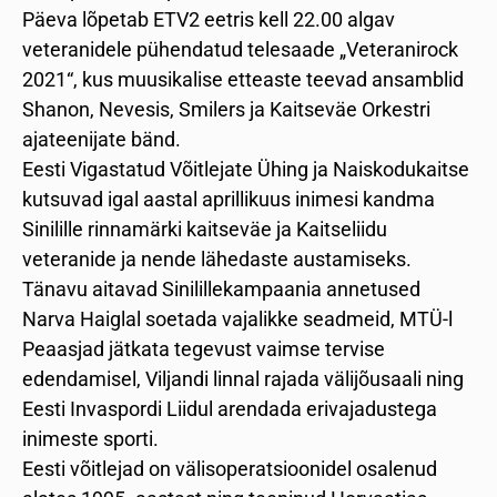
Päeva lõpetab ETV2 eetris kell 22.00 algav
veteranidele pühendatud telesaade „Veteranirock
2021“, kus muusikalise etteaste teevad ansamblid
Shanon, Nevesis, Smilers ja Kaitseväe Orkestri
ajateenijate bänd.
Eesti Vigastatud Võitlejate Ühing ja Naiskodukaitse
kutsuvad igal aastal aprillikuus inimesi kandma
Sinilille rinnamärki kaitseväe ja Kaitseliidu
veteranide ja nende lähedaste austamiseks.
Tänavu aitavad Sinilillekampaania annetused
Narva Haiglal soetada vajalikke seadmeid, MTÜ-l
Peaasjad jätkata tegevust vaimse tervise
edendamisel, Viljandi linnal rajada välijõusaali ning
Eesti Invaspordi Liidul arendada erivajadustega
inimeste sporti.
Eesti võitlejad on välisoperatsioonidel osalenud