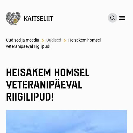
UUDISED & M
AS
Uudised ja meedia
Uudised
Heisakem homsel
veteranipäeval riigilipud!
HEISAKEM HOMSEL
VETERANIPÄEVAL
RIIGILIPUD!