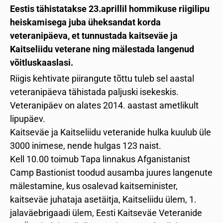
Eestis tähistatakse 23.aprillil hommikuse riigilipu
heiskamisega juba üheksandat korda
veteranipäeva, et tunnustada kaitseväe ja
Kaitseliidu veterane ning mälestada langenud
võitluskaaslasi.
Riigis kehtivate piirangute tõttu tuleb sel aastal
veteranipäeva tähistada paljuski isekeskis.
Veteranipäev on alates 2014. aastast ametlikult
lipupäev.
Kaitseväe ja Kaitseliidu veteranide hulka kuulub üle
3000 inimese, nende hulgas 123 naist.
Kell 10.00 toimub Tapa linnakus Afganistanist
Camp Bastionist toodud ausamba juures langenute
mälestamine, kus osalevad kaitseminister,
kaitseväe juhataja asetäitja, Kaitseliidu ülem, 1.
jalaväebrigaadi ülem, Eesti Kaitseväe Veteranide