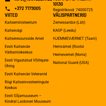
10130
+372 7179005
Registrikood: 74000725
VIITED
VÄLISPARTNERID
Kaitseministeerium
Zemessardze (Läti)
Kaitsevägi
KASP (Leedu)
Kaitseressursside Amet
HJEMMEVÆRNET (Taani)
Eesti Kaitseväe
Hemvärnet (Rootsi
Värbamiskeskus
Heimevernet (Norra)
Eesti Vigastatud Võitlejate
National Guard (USA)
Ühing
Eesti Kaitseväe Veteranid
Riigi Kaitseinvesteeringute
Keskus
Eesti Sõjamuuseum –
Kindral Laidoneri Muuseum