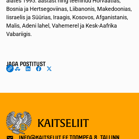
alates 1995. aastast ning teeninud Horvaatias,
Bosnia ja Hertsegoviinas, Liibanonis, Makedoonias,
Iisraelis ja Süürias, Iraagis, Kosovos, Afganistanis,
Malis, Adeni lahel, Vahemerel ja Kesk-Aafrika
Vabariigis.
JAGA POSTITUST
TOOMPEA 8, TALLINN
INFO@KAITSELIIT.EE