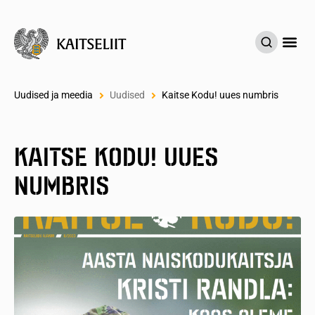
UUDISED & M
AS
Uudised ja meedia
Uudised
Kaitse Kodu! uues numbris
KAITSE KODU! UUES
NUMBRIS