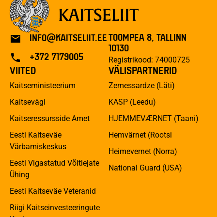
TOOMPEA 8, TALLINN
INFO@KAITSELIIT.EE
10130
+372 7179005
Registrikood: 74000725
VIITED
VÄLISPARTNERID
Kaitseministeerium
Zemessardze (Läti)
Kaitsevägi
KASP (Leedu)
Kaitseressursside Amet
HJEMMEVÆRNET (Taani)
Eesti Kaitseväe
Hemvärnet (Rootsi
Värbamiskeskus
Heimevernet (Norra)
Eesti Vigastatud Võitlejate
National Guard (USA)
Ühing
Eesti Kaitseväe Veteranid
Riigi Kaitseinvesteeringute