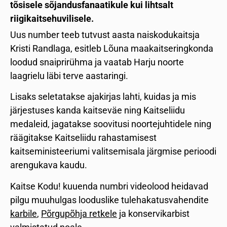
tõsisele sõjandusfanaatikule kui lihtsalt
riigikaitsehuvilisele.
Uus number teeb tutvust aasta naiskodukaitsja
Kristi Randlaga, esitleb Lõuna maakaitseringkonda
loodud snaiprirühma ja vaatab Harju noorte
laagrielu läbi terve aastaringi.
Lisaks seletatakse ajakirjas lahti, kuidas ja mis
järjestuses kanda kaitseväe ning Kaitseliidu
medaleid, jagatakse soovitusi noortejuhtidele ning
räägitakse Kaitseliidu rahastamisest
kaitseministeeriumi valitsemisala järgmise perioodi
arengukava kaudu.
Kaitse Kodu! kuuenda numbri videolood heidavad
pilgu muuhulgas looduslike tulehakatusvahendite
karbile
,
Põrgupõhja retkele
ja konservikarbist