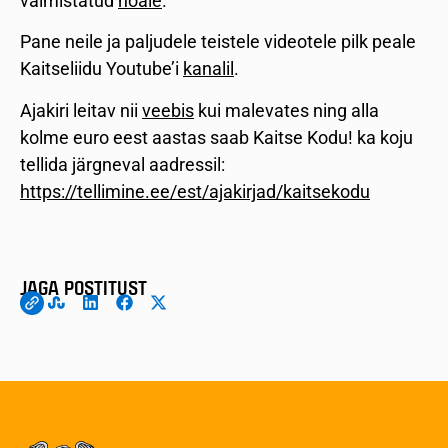
valmistatud
noale
.
Pane neile ja paljudele teistele videotele pilk peale
Kaitseliidu Youtube’i
kanalil
.
Ajakiri leitav nii
veebis
kui malevates ning alla
kolme euro eest aastas saab Kaitse Kodu! ka koju
tellida järgneval aadressil:
https://tellimine.ee/est/ajakirjad/kaitsekodu
JAGA POSTITUST