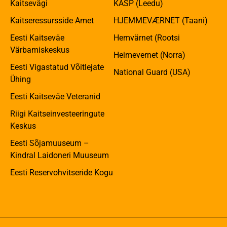
Kaitsevägi
KASP (Leedu)
Kaitseressursside Amet
HJEMMEVÆRNET (Taani)
Eesti Kaitseväe
Hemvärnet (Rootsi
Värbamiskeskus
Heimevernet (Norra)
Eesti Vigastatud Võitlejate
National Guard (USA)
Ühing
Eesti Kaitseväe Veteranid
Riigi Kaitseinvesteeringute
Keskus
Eesti Sõjamuuseum –
Kindral Laidoneri Muuseum
Eesti Reservohvitseride Kogu