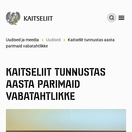
UUDISED & M
AS
Uudised ja meedia
Uudised
Kaitseliit tunnustas aasta
parimaid vabatahtlikke
KAITSELIIT TUNNUSTAS
AASTA PARIMAID
VABATAHTLIKKE