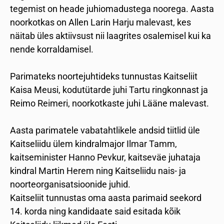
tegemist on heade juhiomadustega noorega. Aasta
noorkotkas on Allen Larin Harju malevast, kes
näitab üles aktiivsust nii laagrites osalemisel kui ka
nende korraldamisel.
Parimateks noortejuhtideks tunnustas Kaitseliit
Kaisa Meusi, kodutütarde juhi Tartu ringkonnast ja
Reimo Reimeri, noorkotkaste juhi Lääne malevast.
Aasta parimatele vabatahtlikele andsid tiitlid üle
Kaitseliidu ülem kindralmajor Ilmar Tamm,
kaitseminister Hanno Pevkur, kaitseväe juhataja
kindral Martin Herem ning Kaitseliidu nais- ja
noorteorganisatsioonide juhid.
Kaitseliit tunnustas oma aasta parimaid seekord
14. korda ning kandidaate said esitada kõik