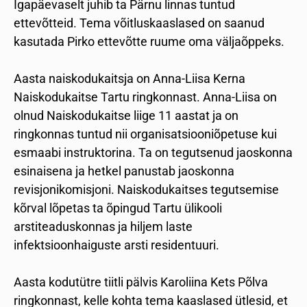
Igapäevaselt juhib ta Pärnu linnas tuntud
ettevõtteid. Tema võitluskaaslased on saanud
kasutada Pirko ettevõtte ruume oma väljaõppeks.
Aasta naiskodukaitsja on Anna-Liisa Kerna
Naiskodukaitse Tartu ringkonnast. Anna-Liisa on
olnud Naiskodukaitse liige 11 aastat ja on
ringkonnas tuntud nii organisatsiooniõpetuse kui
esmaabi instruktorina. Ta on tegutsenud jaoskonna
esinaisena ja hetkel panustab jaoskonna
revisjonikomisjoni. Naiskodukaitses tegutsemise
kõrval lõpetas ta õpingud Tartu ülikooli
arstiteaduskonnas ja hiljem laste
infektsioonhaiguste arsti residentuuri.
Aasta kodutütre tiitli pälvis Karoliina Kets Põlva
ringkonnast, kelle kohta tema kaaslased ütlesid, et