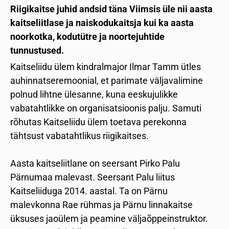
Riigikaitse juhid andsid täna Viimsis üle nii aasta
kaitseliitlase ja naiskodukaitsja kui ka aasta
noorkotka, kodutütre ja noortejuhtide
tunnustused.
Kaitseliidu ülem kindralmajor Ilmar Tamm ütles
auhinnatseremoonial, et parimate väljavalimine
polnud lihtne ülesanne, kuna eeskujulikke
vabatahtlikke on organisatsioonis palju. Samuti
rõhutas Kaitseliidu ülem toetava perekonna
tähtsust vabatahtlikus riigikaitses.
Aasta kaitseliitlane on seersant Pirko Palu
Pärnumaa malevast. Seersant Palu liitus
Kaitseliiduga 2014. aastal. Ta on Pärnu
malevkonna Rae rühmas ja Pärnu linnakaitse
üksuses jaoülem ja peamine väljaõppeinstruktor.