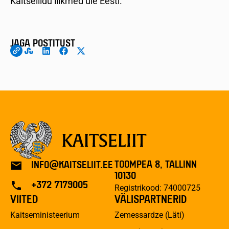
Kaitseliidu liikmed üle Eesti.
JAGA POSTITUST
TOOMPEA 8, TALLINN
INFO@KAITSELIIT.EE
10130
+372 7179005
Registrikood: 74000725
VIITED
VÄLISPARTNERID
Kaitseministeerium
Zemessardze (Läti)