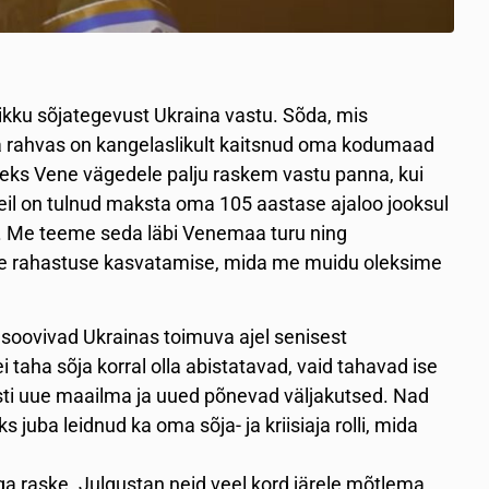
kku sõjategevust Ukraina vastu. Sõda, mis
 rahvas on kangelaslikult kaitsnud oma kodumaad
oleks Vene vägedele palju raskem vastu panna, kui
eil on tulnud maksta oma 105 aastase ajaloo jooksul
. Me teeme seda läbi Venemaa turu ning
itse rahastuse kasvatamise, mida me muidu oleksime
 soovivad Ukrainas toimuva ajel senisest
taha sõja korral olla abistatavad, vaid tahavad ise
äiesti uue maailma ja uued põnevad väljakutsed. Nad
 juba leidnud ka oma sõja- ja kriisiaja rolli, mida
iiga raske. Julgustan neid veel kord järele mõtlema.