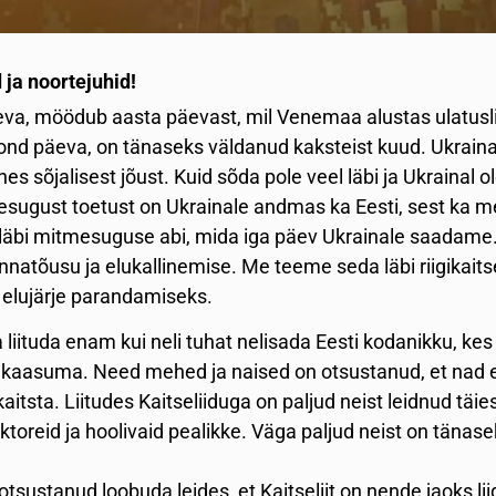
 ja noortejuhid!
eva, möödub aasta päevast, mil Venemaa alustas ulatusli
d päeva, on tänaseks väldanud kaksteist kuud. Ukraina
s sõjalisest jõust. Kuid sõda pole veel läbi ja Ukrainal 
esugust toetust on Ukrainale andmas ka Eesti, sest ka m
 läbi mitmesuguse abi, mida iga päev Ukrainale saadame
nnatõusu ja elukallinemise. Me teeme seda läbi riigika
elujärje parandamiseks.
iituda enam kui neli tuhat nelisada Eesti kodanikku, kes
 kaasuma. Need mehed ja naised on otsustanud, et nad ei 
kaitsta. Liitudes Kaitseliiduga on paljud neist leidnud t
ktoreid ja hoolivaid pealikke. Väga paljud neist on tänaseks
 otsustanud loobuda leides, et Kaitseliit on nende jaoks l