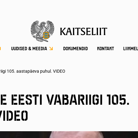
UUDISED & MEEDIA
DOKUMENDID
KONTAKT
LIIKME
iigi 105. aastapäeva puhul. VIDEO
 EESTI VABARIIGI 105.
VIDEO