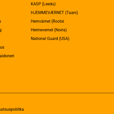
KASP (Leedu)
HJEMMEVÆRNET (Taani)
s
Hemvärnet (Rootsi
g
Heimevernet (Norra)
National Guard (USA)
kus
aidoneri
aatsuspoliitka