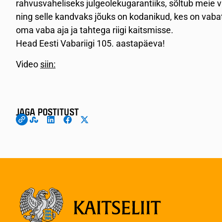
rahvusvaheliseks julgeolekugarantiiks, sõltub meie
ning selle kandvaks jõuks on kodanikud, kes on vabata
oma vaba aja ja tahtega riigi kaitsmisse.
Head Eesti Vabariigi 105. aastapäeva!
Video
siin:
JAGA POSTITUST