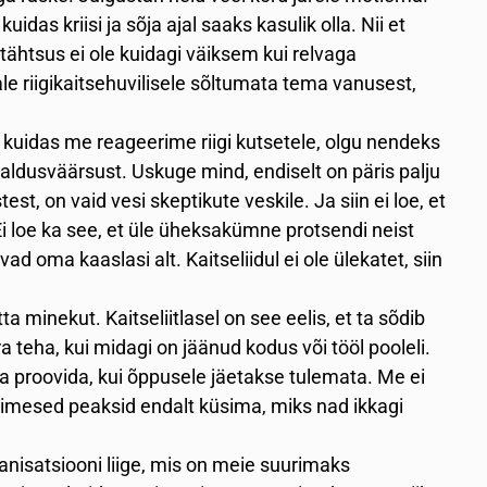
idas kriisi ja sõja ajal saaks kasulik olla. Nii et
tähtsus ei ole kuidagi väiksem kui relvaga
ale riigikaitsehuvilisele sõltumata tema vanusest,
, kuidas me reageerime riigi kutsetele, olgu nendeks
aldusväärsust. Uskuge mind, endiselt on päris palju
st, on vaid vesi skeptikute veskile. Ja siin ei loe, et
 Ei loe ka see, et üle üheksakümne protsendi neist
d oma kaaslasi alt. Kaitseliidul ei ole ülekatet, siin
 minekut. Kaitseliitlasel on see eelis, et ta sõdib
 teha, kui midagi on jäänud kodus või tööl pooleli.
 proovida, kui õppusele jäetakse tulemata. Me ei
 inimesed peaksid endalt küsima, miks nad ikkagi
nisatsiooni liige, mis on meie suurimaks