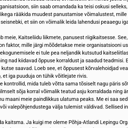
rganisatsioon, siin saab omandada ka teisi oskusi selleks, ku
ealikega rääkida muudest panustamise võimalustest, mille 
 seisnebki, et siin on võimalik leida lahendusi peaaegu ig
 meie, Kaitseliidu liikmete, panusest riigikaitsesse. See
n faktor, mille järgi mõõdetakse meie organisatsiooni us
kogunemisele ei tule pea neljandik kutsutud kaitseliitlaste
ne ning nad kiidavad õppuse korraldust ja saadud teadmisi.
ui kutse saavad. Loeb see, et õppusest kõrvalehoidjad veava
 et iga puuduja on tühik võitlejate rivis.
ntrollid, mida tuleb võtta sama tõsiselt nagu päris sõtta
selt sõja korral võimalik teatud asju korraldada ning ära
hu maani meie paindlikkus ulatuma peaks. Me ei saa seda
d või valepõhjendustega välja tulemist väldivad. Sellised
a kaitsma. Ja kuigi me oleme Põhja-Atlandi Lepingu Orga