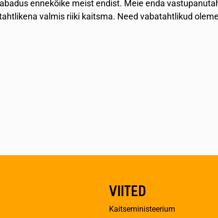
 vabadus ennekõike meist endist. Meie enda vastupanutah
htlikena valmis riiki kaitsma. Need vabatahtlikud olemegi
VIITED
Kaitseministeerium