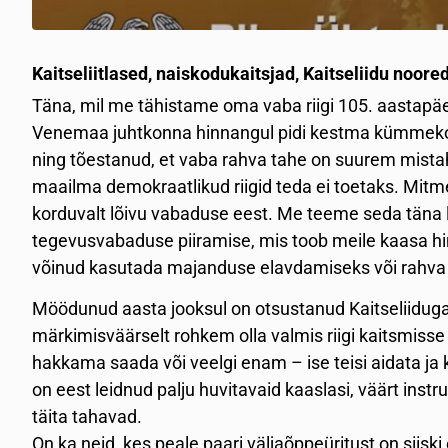
Kaitseliitlased, naiskodukaitsjad, Kaitseliidu noored
Täna, mil me tähistame oma vaba riigi 105. aastapä
Venemaa juhtkonna hinnangul pidi kestma kümmekon
ning tõestanud, et vaba rahva tahe on suurem mistahe
maailma demokraatlikud riigid teda ei toetaks. Mitm
korduvalt lõivu vabaduse eest. Me teeme seda täna
tegevusvabaduse piiramise, mis toob meile kaasa hi
võinud kasutada majanduse elavdamiseks või rahva 
Möödunud aasta jooksul on otsustanud Kaitseliiduga l
märkimisväärselt rohkem olla valmis riigi kaitsmisse
hakkama saada või veelgi enam – ise teisi aidata ja 
on eest leidnud palju huvitavaid kaaslasi, väärt instru
täita tahavad.
On ka neid, kes peale paari väljaõppeüritust on siiski