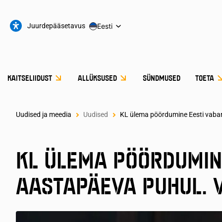
Juurdepääsetavus
Eesti
KAITSELIIDUST
ALLÜKSUSED
SÜNDMUSED
TOETA
Uudised ja meedia
Uudised
KL ülema pöördumine Eesti vabar
KL ÜLEMA PÖÖRDUMINE
AASTAPÄEVA PUHUL. 