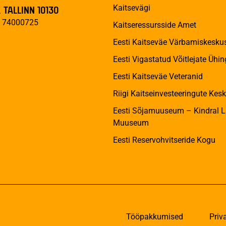
Kaitsevägi
 TALLINN 10130
d: 74000725
Kaitseressursside Amet
Eesti Kaitseväe Värbamiskesku
Eesti Vigastatud Võitlejate Ühin
Eesti Kaitseväe Veteranid
Riigi Kaitseinvesteeringute Kes
Eesti Sõjamuuseum – Kindral L
Muuseum
Eesti Reservohvitseride Kogu
Tööpakkumised
Priv